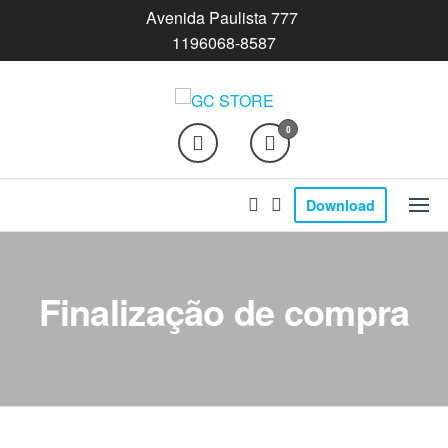
Skip
Avenida Paulista 777
to
1196068-8587
the
content
GC STORE
0
Download
Finalização de compra